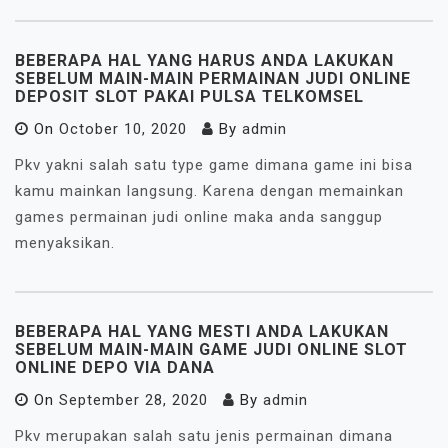
BEBERAPA HAL YANG HARUS ANDA LAKUKAN
SEBELUM MAIN-MAIN PERMAINAN JUDI ONLINE
DEPOSIT SLOT PAKAI PULSA TELKOMSEL
On
October 10, 2020
By
admin
Pkv yakni salah satu type game dimana game ini bisa
kamu mainkan langsung. Karena dengan memainkan
games permainan judi online maka anda sanggup
menyaksikan.
BEBERAPA HAL YANG MESTI ANDA LAKUKAN
SEBELUM MAIN-MAIN GAME JUDI ONLINE SLOT
ONLINE DEPO VIA DANA
On
September 28, 2020
By
admin
Pkv merupakan salah satu jenis permainan dimana