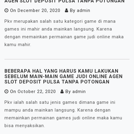
AGEN SLOT DEPOSIT PULSA TANPA POTONGAN
On
December 20, 2020
By
admin
Pkv merupakan salah satu kategori game di mana
games ini mahir anda mainkan langsung. Karena
dengan memainkan permainan game judi online maka
kamu mahir.
BEBERAPA HAL YANG HARUS KAMU LAKUKAN
SEBELUM MAIN-MAIN GAME JUDI ONLINE AGEN
SLOT DEPOSIT PULSA TANPA POTONGAN
On
October 22, 2020
By
admin
Pkv ialah salah satu jenis games dimana game ini
mampu anda mainkan langsung. Karena dengan
memainkan permainan games judi online maka kamu
bisa menyaksikan.