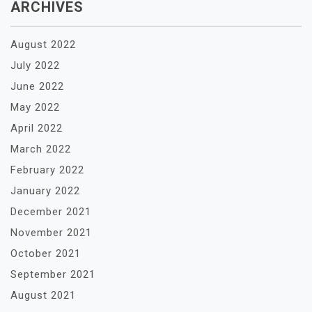
ARCHIVES
August 2022
July 2022
June 2022
May 2022
April 2022
March 2022
February 2022
January 2022
December 2021
November 2021
October 2021
September 2021
August 2021