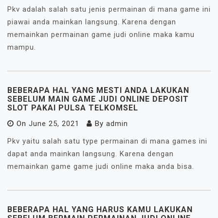
Pkv adalah salah satu jenis permainan di mana game ini
piawai anda mainkan langsung. Karena dengan
memainkan permainan game judi online maka kamu
mampu.
BEBERAPA HAL YANG MESTI ANDA LAKUKAN
SEBELUM MAIN GAME JUDI ONLINE DEPOSIT
SLOT PAKAI PULSA TELKOMSEL
On
June 25, 2021
By
admin
Pkv yaitu salah satu type permainan di mana games ini
dapat anda mainkan langsung. Karena dengan
memainkan game game judi online maka anda bisa.
BEBERAPA HAL YANG HARUS KAMU LAKUKAN