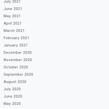
July 2021
June 2021
May 2021
April 2021
March 2021
February 2021
January 2021
December 2020
November 2020
October 2020
September 2020
August 2020
July 2020
June 2020
May 2020