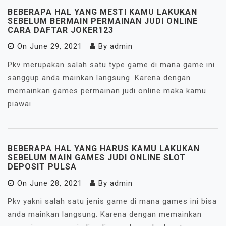
BEBERAPA HAL YANG MESTI KAMU LAKUKAN
SEBELUM BERMAIN PERMAINAN JUDI ONLINE
CARA DAFTAR JOKER123
On
June 29, 2021
By
admin
Pkv merupakan salah satu type game di mana game ini
sanggup anda mainkan langsung. Karena dengan
memainkan games permainan judi online maka kamu
piawai.
BEBERAPA HAL YANG HARUS KAMU LAKUKAN
SEBELUM MAIN GAMES JUDI ONLINE SLOT
DEPOSIT PULSA
On
June 28, 2021
By
admin
Pkv yakni salah satu jenis game di mana games ini bisa
anda mainkan langsung. Karena dengan memainkan