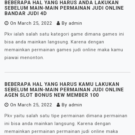
BEBERAPA HAL YANG HARUS ANDA LAKUKAN
SEBELUM MAIN-MAIN PERMAINAN JUDI ONLINE
BANDAR JUDI 4D
On
March 25, 2022
By
admin
Pkv ialah salah satu kategori game dimana games ini
bisa anda mainkan langsung. Karena dengan
memainkan permainan games judi online maka kamu
piawai menonton.
BEBERAPA HAL YANG HARUS KAMU LAKUKAN
SEBELUM MAIN-MAIN PERMAINAN JUDI ONLINE
AGEN SLOT BONUS NEW MEMBER 100
On
March 25, 2022
By
admin
Pkv yaitu salah satu tipe permainan dimana permainan
ini bisa anda mainkan langsung. Karena dengan
memainkan permainan permainan judi online maka