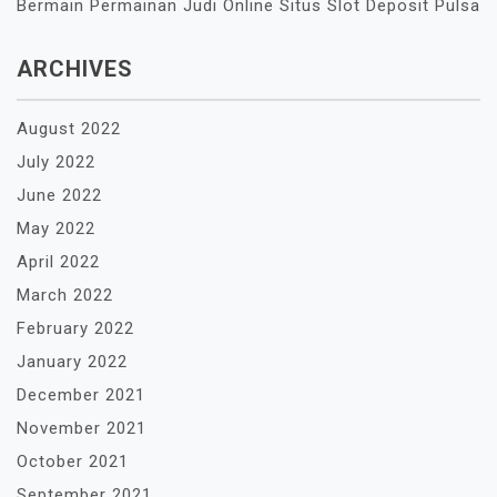
Bermain Permainan Judi Online Situs Slot Deposit Pulsa
ARCHIVES
August 2022
July 2022
June 2022
May 2022
April 2022
March 2022
February 2022
January 2022
December 2021
November 2021
October 2021
September 2021