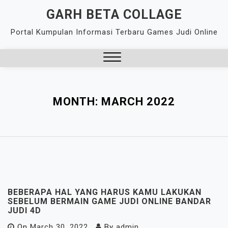
Skip
GARH BETA COLLAGE
to
Portal Kumpulan Informasi Terbaru Games Judi Online
content
Close
Menu
MONTH:
MARCH 2022
BEBERAPA HAL YANG HARUS KAMU LAKUKAN
SEBELUM BERMAIN GAME JUDI ONLINE BANDAR
JUDI 4D
On
March 30, 2022
By
admin