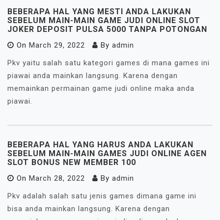
BEBERAPA HAL YANG MESTI ANDA LAKUKAN
SEBELUM MAIN-MAIN GAME JUDI ONLINE SLOT
JOKER DEPOSIT PULSA 5000 TANPA POTONGAN
On
March 29, 2022
By
admin
Pkv yaitu salah satu kategori games di mana games ini
piawai anda mainkan langsung. Karena dengan
memainkan permainan game judi online maka anda
piawai.
BEBERAPA HAL YANG HARUS ANDA LAKUKAN
SEBELUM MAIN-MAIN GAMES JUDI ONLINE AGEN
SLOT BONUS NEW MEMBER 100
On
March 28, 2022
By
admin
Pkv adalah salah satu jenis games dimana game ini
bisa anda mainkan langsung. Karena dengan