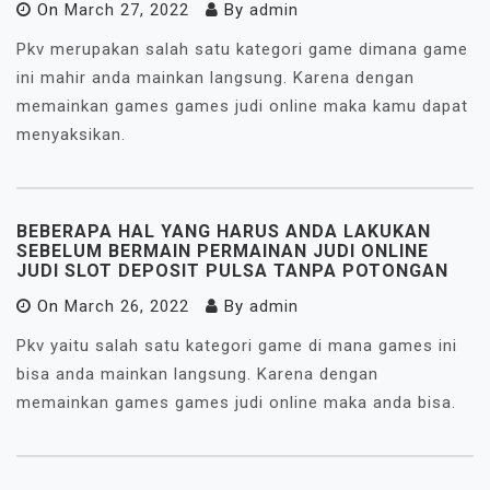
On
March 27, 2022
By
admin
Pkv merupakan salah satu kategori game dimana game
ini mahir anda mainkan langsung. Karena dengan
memainkan games games judi online maka kamu dapat
menyaksikan.
BEBERAPA HAL YANG HARUS ANDA LAKUKAN
SEBELUM BERMAIN PERMAINAN JUDI ONLINE
JUDI SLOT DEPOSIT PULSA TANPA POTONGAN
On
March 26, 2022
By
admin
Pkv yaitu salah satu kategori game di mana games ini
bisa anda mainkan langsung. Karena dengan
memainkan games games judi online maka anda bisa.