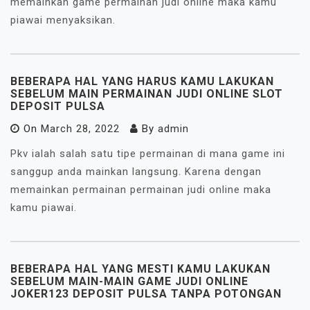
memainkan game permainan judi online maka kamu
piawai menyaksikan.
BEBERAPA HAL YANG HARUS KAMU LAKUKAN
SEBELUM MAIN PERMAINAN JUDI ONLINE SLOT
DEPOSIT PULSA
On
March 28, 2022
By
admin
Pkv ialah salah satu tipe permainan di mana game ini
sanggup anda mainkan langsung. Karena dengan
memainkan permainan permainan judi online maka
kamu piawai.
BEBERAPA HAL YANG MESTI KAMU LAKUKAN
SEBELUM MAIN-MAIN GAME JUDI ONLINE
JOKER123 DEPOSIT PULSA TANPA POTONGAN