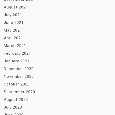
August 2021
July 2021
June 2021
May 2021
April 2021
March 2021
February 2021
January 2021
December 2020
November 2020
October 2020
September 2020
August 2020
July 2020