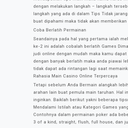
dengan melakukan langkah – langkah terseb
langkah yang ada di dalam Tips Tidak jaran
buat dipahami maka tidak akan memberikan ke
Coba Berlatih Permainan
Seandainya pada hal yang pertama ialah me
ke-2 ini adalah cobalah berlatih Games Dim
judi online dengan mudah maka kamu dapat l
dengan banyak berlatih maka anda piawai 
tidak dapat ada rintangan lagi saat memain
Rahasia Main Casino Online Terpercaya
Tetapi sebelum Anda Bermain alangkah lebih
arahan lain buat pemula main taruhan. Hal 
inginkan. Baiklah berikut yakni beberapa tips
Mendalami Istilah atau Kategori Games yan
Contohnya dalam permainan poker ada beberap
3 of a kind, straight, flush, full house, dan j