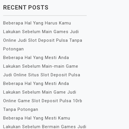
RECENT POSTS
Beberapa Hal Yang Harus Kamu
Lakukan Sebelum Main Games Judi
Online Judi Slot Deposit Pulsa Tanpa
Potongan
Beberapa Hal Yang Mesti Anda
Lakukan Sebelum Main-main Game
Judi Online Situs Slot Deposit Pulsa
Beberapa Hal Yang Mesti Anda
Lakukan Sebelum Main Game Judi
Online Game Slot Deposit Pulsa 10rb
Tanpa Potongan
Beberapa Hal Yang Mesti Kamu
Lakukan Sebelum Bermain Games Judi