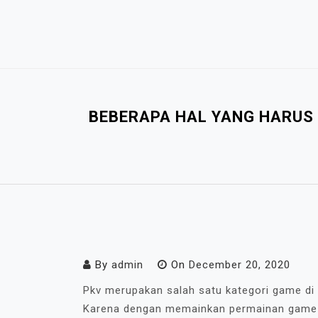
Skip
to
content
BEBERAPA HAL YANG HARUS
By
admin
On
December 20, 2020
Pkv merupakan salah satu kategori game di
Karena dengan memainkan permainan game j