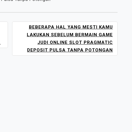
BEBERAPA HAL YANG MESTI KAMU
LAKUKAN SEBELUM BERMAIN GAME
A
JUDI ONLINE SLOT PRAGMATIC
DEPOSIT PULSA TANPA POTONGAN