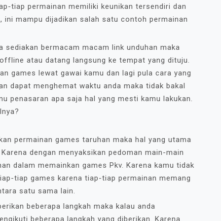
ap-tiap permainan memiliki keunikan tersendiri dan
o, ini mampu dijadikan salah satu contoh permainan
uga sediakan bermacam macam link unduhan maka
offline atau datang langsung ke tempat yang dituju.
an games lewat gawai kamu dan lagi pula cara yang
hkan dapat menghemat waktu anda maka tidak bakal
mu penasaran apa saja hal yang mesti kamu lakukan.
lnya?
kan permainan games taruhan maka hal yang utama
in Karena dengan menyaksikan pedoman main-main
han dalam memainkan games Pkv. Karena kamu tidak
 tiap-tiap games karena tiap-tiap permainan memang
tara satu sama lain.
berikan beberapa langkah maka kalau anda
gikuti beberapa langkah yang diberikan. Karena