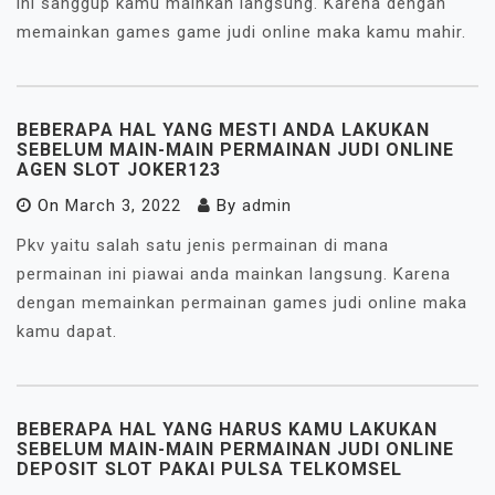
ini sanggup kamu mainkan langsung. Karena dengan
memainkan games game judi online maka kamu mahir.
BEBERAPA HAL YANG MESTI ANDA LAKUKAN
SEBELUM MAIN-MAIN PERMAINAN JUDI ONLINE
AGEN SLOT JOKER123
On
March 3, 2022
By
admin
Pkv yaitu salah satu jenis permainan di mana
permainan ini piawai anda mainkan langsung. Karena
dengan memainkan permainan games judi online maka
kamu dapat.
BEBERAPA HAL YANG HARUS KAMU LAKUKAN
SEBELUM MAIN-MAIN PERMAINAN JUDI ONLINE
DEPOSIT SLOT PAKAI PULSA TELKOMSEL