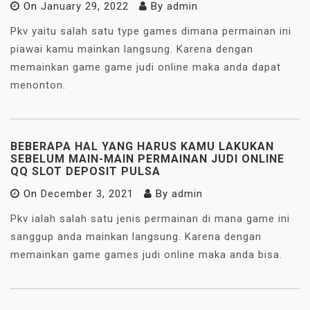
On
January 29, 2022
By
admin
Pkv yaitu salah satu type games dimana permainan ini
piawai kamu mainkan langsung. Karena dengan
memainkan game game judi online maka anda dapat
menonton.
BEBERAPA HAL YANG HARUS KAMU LAKUKAN
SEBELUM MAIN-MAIN PERMAINAN JUDI ONLINE
QQ SLOT DEPOSIT PULSA
On
December 3, 2021
By
admin
Pkv ialah salah satu jenis permainan di mana game ini
sanggup anda mainkan langsung. Karena dengan
memainkan game games judi online maka anda bisa.