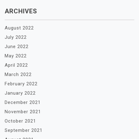
ARCHIVES
August 2022
July 2022
June 2022
May 2022
April 2022
March 2022
February 2022
January 2022
December 2021
November 2021
October 2021
September 2021