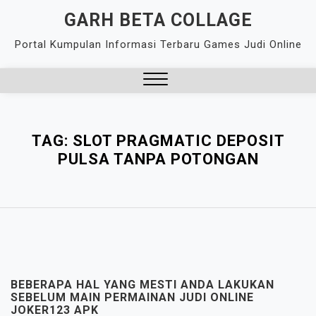
Skip
GARH BETA COLLAGE
to
Portal Kumpulan Informasi Terbaru Games Judi Online
content
Close
Menu
TAG:
SLOT PRAGMATIC DEPOSIT
PULSA TANPA POTONGAN
BEBERAPA HAL YANG MESTI ANDA LAKUKAN
SEBELUM MAIN PERMAINAN JUDI ONLINE
JOKER123 APK