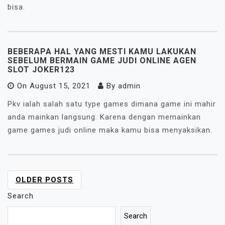
bisa.
BEBERAPA HAL YANG MESTI KAMU LAKUKAN
SEBELUM BERMAIN GAME JUDI ONLINE AGEN
SLOT JOKER123
On
August 15, 2021
By
admin
Pkv ialah salah satu type games dimana game ini mahir
anda mainkan langsung. Karena dengan memainkan
game games judi online maka kamu bisa menyaksikan.
POSTS
OLDER POSTS
NAVIGATION
Search
Search