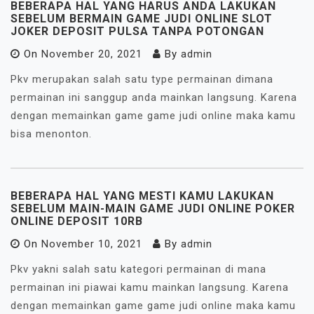
BEBERAPA HAL YANG HARUS ANDA LAKUKAN
SEBELUM BERMAIN GAME JUDI ONLINE SLOT
JOKER DEPOSIT PULSA TANPA POTONGAN
On
November 20, 2021
By
admin
Pkv merupakan salah satu type permainan dimana
permainan ini sanggup anda mainkan langsung. Karena
dengan memainkan game game judi online maka kamu
bisa menonton.
BEBERAPA HAL YANG MESTI KAMU LAKUKAN
SEBELUM MAIN-MAIN GAME JUDI ONLINE POKER
ONLINE DEPOSIT 10RB
On
November 10, 2021
By
admin
Pkv yakni salah satu kategori permainan di mana
permainan ini piawai kamu mainkan langsung. Karena
dengan memainkan game game judi online maka kamu