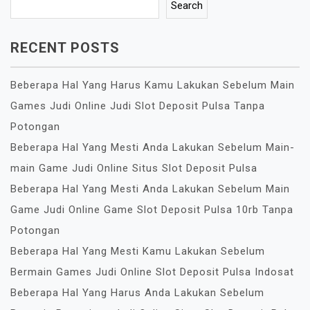
Search
RECENT POSTS
Beberapa Hal Yang Harus Kamu Lakukan Sebelum Main
Games Judi Online Judi Slot Deposit Pulsa Tanpa
Potongan
Beberapa Hal Yang Mesti Anda Lakukan Sebelum Main-
main Game Judi Online Situs Slot Deposit Pulsa
Beberapa Hal Yang Mesti Anda Lakukan Sebelum Main
Game Judi Online Game Slot Deposit Pulsa 10rb Tanpa
Potongan
Beberapa Hal Yang Mesti Kamu Lakukan Sebelum
Bermain Games Judi Online Slot Deposit Pulsa Indosat
Beberapa Hal Yang Harus Anda Lakukan Sebelum