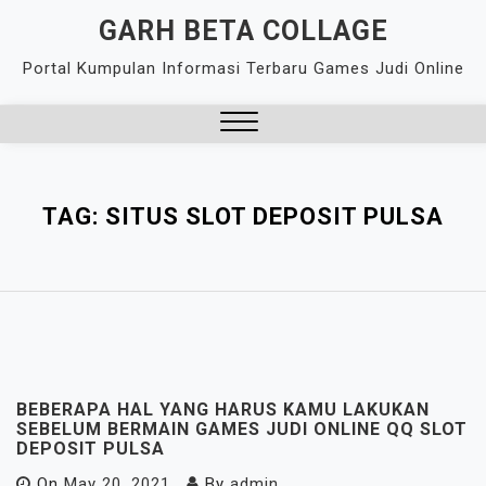
Skip
GARH BETA COLLAGE
to
Portal Kumpulan Informasi Terbaru Games Judi Online
content
Close
Menu
TAG:
SITUS SLOT DEPOSIT PULSA
BEBERAPA HAL YANG HARUS KAMU LAKUKAN
SEBELUM BERMAIN GAMES JUDI ONLINE QQ SLOT
DEPOSIT PULSA
On
May 20, 2021
By
admin