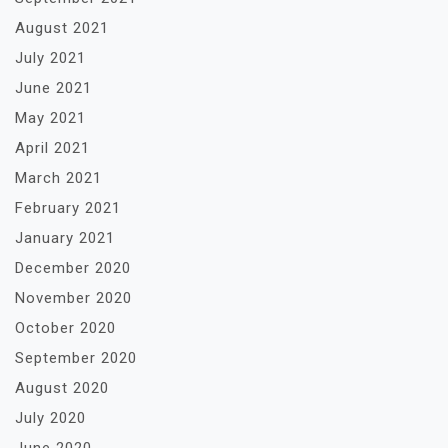
August 2021
July 2021
June 2021
May 2021
April 2021
March 2021
February 2021
January 2021
December 2020
November 2020
October 2020
September 2020
August 2020
July 2020