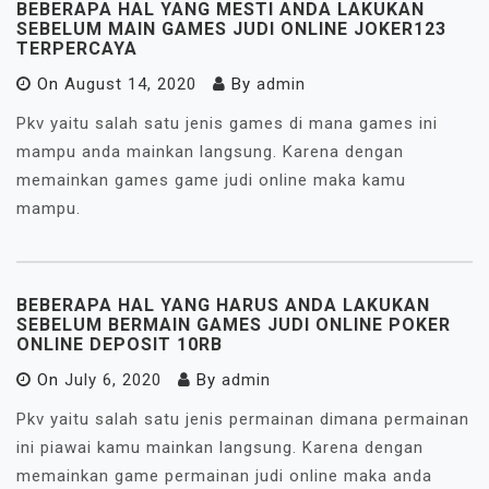
BEBERAPA HAL YANG MESTI ANDA LAKUKAN
SEBELUM MAIN GAMES JUDI ONLINE JOKER123
TERPERCAYA
On
August 14, 2020
By
admin
Pkv yaitu salah satu jenis games di mana games ini
mampu anda mainkan langsung. Karena dengan
memainkan games game judi online maka kamu
mampu.
BEBERAPA HAL YANG HARUS ANDA LAKUKAN
SEBELUM BERMAIN GAMES JUDI ONLINE POKER
ONLINE DEPOSIT 10RB
On
July 6, 2020
By
admin
Pkv yaitu salah satu jenis permainan dimana permainan
ini piawai kamu mainkan langsung. Karena dengan
memainkan game permainan judi online maka anda