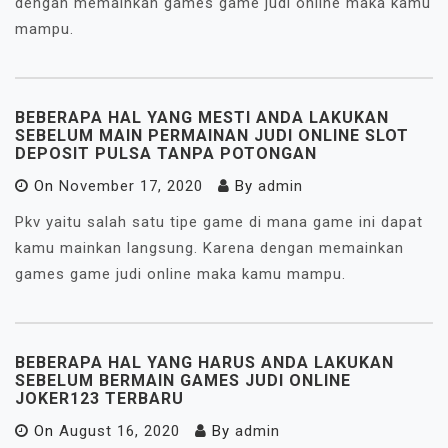
dengan memainkan games game judi online maka kamu
mampu.
BEBERAPA HAL YANG MESTI ANDA LAKUKAN
SEBELUM MAIN PERMAINAN JUDI ONLINE SLOT
DEPOSIT PULSA TANPA POTONGAN
On
November 17, 2020
By
admin
Pkv yaitu salah satu tipe game di mana game ini dapat
kamu mainkan langsung. Karena dengan memainkan
games game judi online maka kamu mampu.
BEBERAPA HAL YANG HARUS ANDA LAKUKAN
SEBELUM BERMAIN GAMES JUDI ONLINE
JOKER123 TERBARU
On
August 16, 2020
By
admin