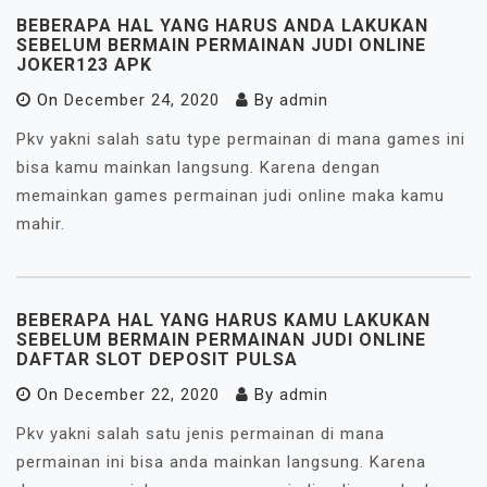
BEBERAPA HAL YANG HARUS ANDA LAKUKAN
SEBELUM BERMAIN PERMAINAN JUDI ONLINE
JOKER123 APK
On
December 24, 2020
By
admin
Pkv yakni salah satu type permainan di mana games ini
bisa kamu mainkan langsung. Karena dengan
memainkan games permainan judi online maka kamu
mahir.
BEBERAPA HAL YANG HARUS KAMU LAKUKAN
SEBELUM BERMAIN PERMAINAN JUDI ONLINE
DAFTAR SLOT DEPOSIT PULSA
On
December 22, 2020
By
admin
Pkv yakni salah satu jenis permainan di mana
permainan ini bisa anda mainkan langsung. Karena