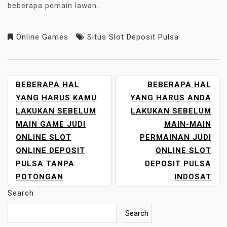
beberapa pemain lawan.
Online Games
Situs Slot Deposit Pulsa
POST
BEBERAPA HAL
BEBERAPA HAL
NAVIGATION
YANG HARUS KAMU
YANG HARUS ANDA
LAKUKAN SEBELUM
LAKUKAN SEBELUM
MAIN GAME JUDI
MAIN-MAIN
ONLINE SLOT
PERMAINAN JUDI
ONLINE DEPOSIT
ONLINE SLOT
PULSA TANPA
DEPOSIT PULSA
POTONGAN
INDOSAT
Search
Search