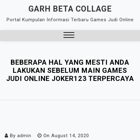
Skip
GARH BETA COLLAGE
to
Portal Kumpulan Informasi Terbaru Games Judi Online
content
Close
Menu
BEBERAPA HAL YANG MESTI ANDA
LAKUKAN SEBELUM MAIN GAMES
JUDI ONLINE JOKER123 TERPERCAYA
By
admin
On
August 14, 2020