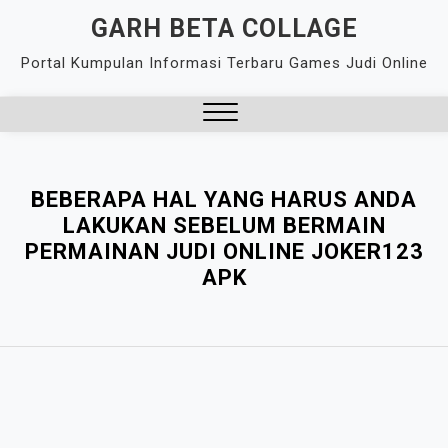
Skip
GARH BETA COLLAGE
to
Portal Kumpulan Informasi Terbaru Games Judi Online
content
Close
Menu
BEBERAPA HAL YANG HARUS ANDA
LAKUKAN SEBELUM BERMAIN
PERMAINAN JUDI ONLINE JOKER123
APK