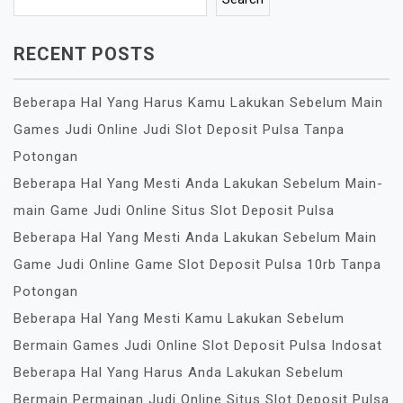
RECENT POSTS
Beberapa Hal Yang Harus Kamu Lakukan Sebelum Main
Games Judi Online Judi Slot Deposit Pulsa Tanpa
Potongan
Beberapa Hal Yang Mesti Anda Lakukan Sebelum Main-
main Game Judi Online Situs Slot Deposit Pulsa
Beberapa Hal Yang Mesti Anda Lakukan Sebelum Main
Game Judi Online Game Slot Deposit Pulsa 10rb Tanpa
Potongan
Beberapa Hal Yang Mesti Kamu Lakukan Sebelum
Bermain Games Judi Online Slot Deposit Pulsa Indosat
Beberapa Hal Yang Harus Anda Lakukan Sebelum
Bermain Permainan Judi Online Situs Slot Deposit Pulsa