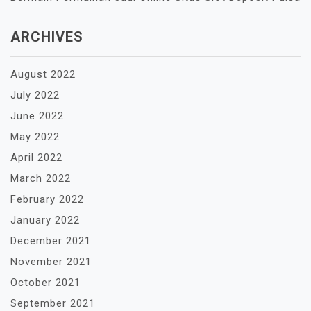
ARCHIVES
August 2022
July 2022
June 2022
May 2022
April 2022
March 2022
February 2022
January 2022
December 2021
November 2021
October 2021
September 2021