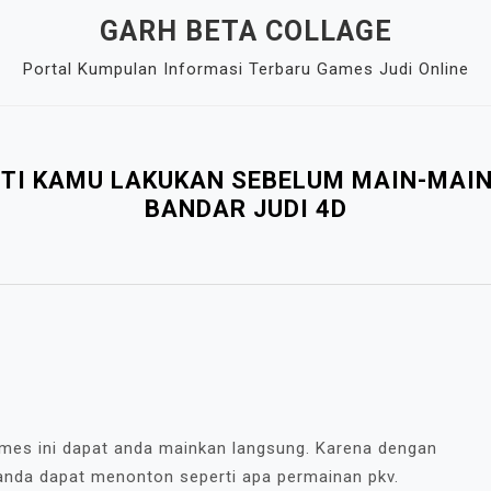
GARH BETA COLLAGE
Portal Kumpulan Informasi Terbaru Games Judi Online
TI KAMU LAKUKAN SEBELUM MAIN-MAIN
BANDAR JUDI 4D
ames ini dapat anda mainkan langsung. Karena dengan
nda dapat menonton seperti apa permainan pkv.