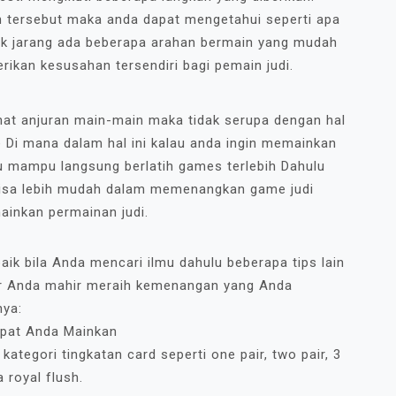
 tersebut maka anda dapat mengetahui seperti apa
dak jarang ada beberapa arahan bermain yang mudah
rikan kesusahan tersendiri bagi pemain judi.
hat anjuran main-main maka tidak serupa dengan hal
 Di mana dalam hal ini kalau anda ingin memainkan
 mampu langsung berlatih games terlebih Dahulu
bisa lebih mudah dalam memenangkan game judi
ainkan permainan judi.
ik bila Anda mencari ilmu dahulu beberapa tips lain
iar Anda mahir meraih kemenangan yang Anda
nya:
apat Anda Mainkan
tegori tingkatan card seperti one pair, two pair, 3
a royal flush.