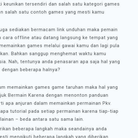
 keunikan tersendiri dan salah satu kategori games
ikan salah satu contoh games yang mesti kamu
juga sediakan bermacam link unduhan maka pemain
n cara offline atau datang langsung ke tempat yang
a memainkan games melalui gawai kamu dan lagi pula
akukan. Bahkan sanggup menghemat waktu kamu
sia. Nah, tentunya anda penasaran apa saja hal yang
 dengan beberapa halnya?
lum memainkan games game taruhan maka hal yang
njuk Bermain Karena dengan menonton panduan
ti apa anjuran dalam memainkan permainan Pkv.
apa tutorial pada setiap permainan karena tiap-tiap
ainan – beda antara satu sama lain.
rikan beberapa langkah maka seandainya anda
ti mengikuti beberapa langkah yang diberikan.