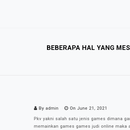
Skip
to
content
BEBERAPA HAL YANG MES
By
admin
On
June 21, 2021
Pkv yakni salah satu jenis games dimana g
memainkan games games judi online maka a