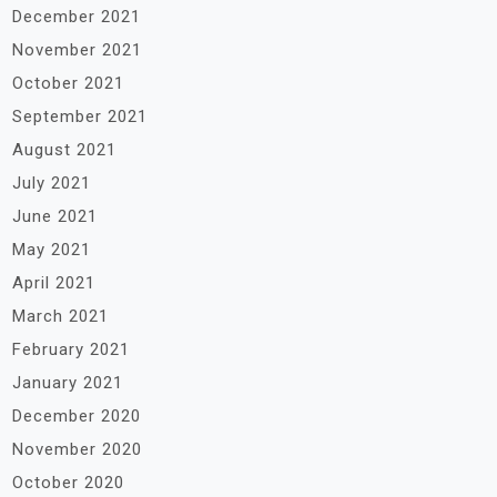
December 2021
November 2021
October 2021
September 2021
August 2021
July 2021
June 2021
May 2021
April 2021
March 2021
February 2021
January 2021
December 2020
November 2020
October 2020