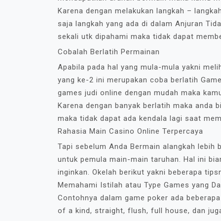
Karena dengan melakukan langkah – langkah
saja langkah yang ada di dalam Anjuran Ti
sekali utk dipahami maka tidak dapat membe
Cobalah Berlatih Permainan
Apabila pada hal yang mula-mula yakni meli
yang ke-2 ini merupakan coba berlatih Game
games judi online dengan mudah maka kamu
Karena dengan banyak berlatih maka anda 
maka tidak dapat ada kendala lagi saat mem
Rahasia Main Casino Online Terpercaya
Tapi sebelum Anda Bermain alangkah lebih ba
untuk pemula main-main taruhan. Hal ini b
inginkan. Okelah berikut yakni beberapa tips
Memahami Istilah atau Type Games yang D
Contohnya dalam game poker ada beberapa ka
of a kind, straight, flush, full house, dan jug