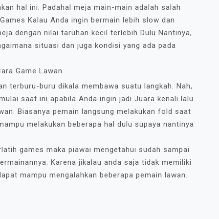
an hal ini. Padahal meja main-main adalah salah
Games Kalau Anda ingin bermain lebih slow dan
eja dengan nilai taruhan kecil terlebih Dulu Nantinya,
agaimana situasi dan juga kondisi yang ada pada
Cara Game Lawan
an terburu-buru dikala membawa suatu langkah. Nah,
lai saat ini apabila Anda ingin jadi Juara kenali lalu
awan. Biasanya pemain langsung melakukan fold saat
k mampu melakukan beberapa hal dulu supaya nantinya
erlatih games maka piawai mengetahui sudah sampai
ainannya. Karena jikalau anda saja tidak memiliki
dapat mampu mengalahkan beberapa pemain lawan.