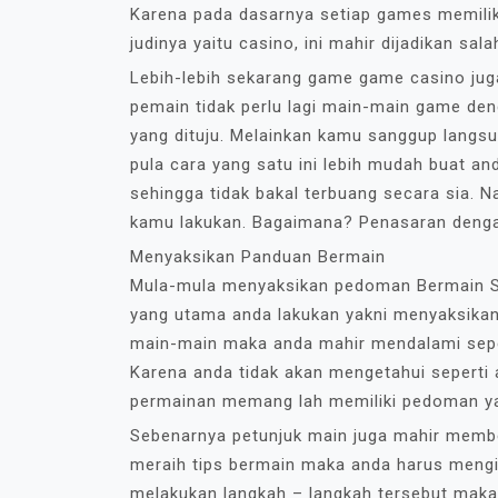
Karena pada dasarnya setiap games memiliki
judinya yaitu casino, ini mahir dijadikan s
Lebih-lebih sekarang game game casino j
pemain tidak perlu lagi main-main game den
yang dituju. Melainkan kamu sanggup langs
pula cara yang satu ini lebih mudah buat
sehingga tidak bakal terbuang secara sia. 
kamu lakukan. Bagaimana? Penasaran deng
Menyaksikan Panduan Bermain
Mula-mula menyaksikan pedoman Bermain 
yang utama anda lakukan yakni menyaksika
main-main maka anda mahir mendalami sep
Karena anda tidak akan mengetahui seperti 
permainan memang lah memiliki pedoman yan
Sebenarnya petunjuk main juga mahir memb
meraih tips bermain maka anda harus mengi
melakukan langkah – langkah tersebut maka