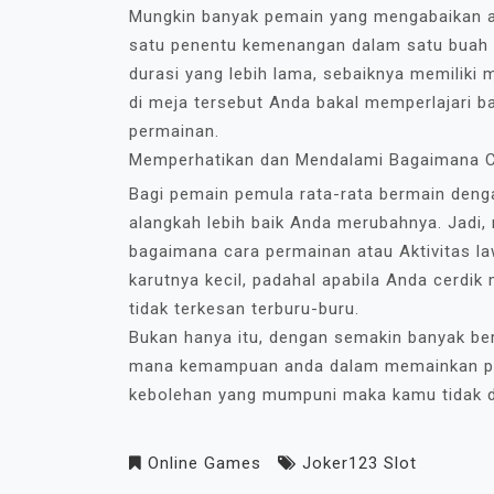
Mungkin banyak pemain yang mengabaikan ak
satu penentu kemenangan dalam satu buah 
durasi yang lebih lama, sebaiknya memiliki m
di meja tersebut Anda bakal memperlajari b
permainan.
Memperhatikan dan Mendalami Bagaimana 
Bagi pemain pemula rata-rata bermain deng
alangkah lebih baik Anda merubahnya. Jadi, mu
bagaimana cara permainan atau Aktivitas l
karutnya kecil, padahal apabila Anda cerdi
tidak terkesan terburu-buru.
Bukan hanya itu, dengan semakin banyak b
mana kemampuan anda dalam memainkan perm
kebolehan yang mumpuni maka kamu tidak 
Online Games
Joker123 Slot