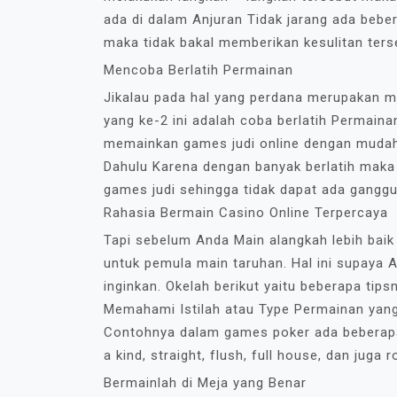
ada di dalam Anjuran Tidak jarang ada bebe
maka tidak bakal memberikan kesulitan terse
Mencoba Berlatih Permainan
Jikalau pada hal yang perdana merupakan m
yang ke-2 ini adalah coba berlatih Permaina
memainkan games judi online dengan mudah 
Dahulu Karena dengan banyak berlatih ma
games judi sehingga tidak dapat ada ganggu
Rahasia Bermain Casino Online Terpercaya
Tapi sebelum Anda Main alangkah lebih baik
untuk pemula main taruhan. Hal ini supay
inginkan. Okelah berikut yaitu beberapa tips
Memahami Istilah atau Type Permainan yan
Contohnya dalam games poker ada beberapa je
a kind, straight, flush, full house, dan juga r
Bermainlah di Meja yang Benar