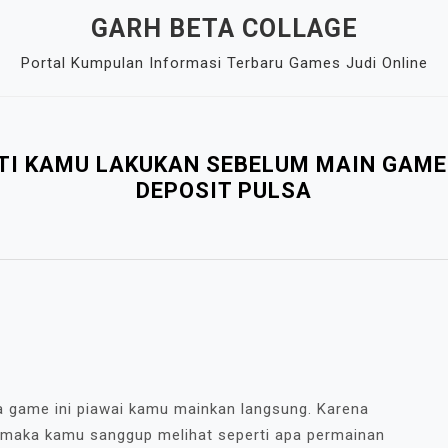
GARH BETA COLLAGE
Portal Kumpulan Informasi Terbaru Games Judi Online
TI KAMU LAKUKAN SEBELUM MAIN GAMES
DEPOSIT PULSA
a game ini piawai kamu mainkan langsung. Karena
maka kamu sanggup melihat seperti apa permainan