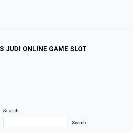
 JUDI ONLINE GAME SLOT
Search
Search