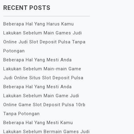
RECENT POSTS
Beberapa Hal Yang Harus Kamu
Lakukan Sebelum Main Games Judi
Online Judi Slot Deposit Pulsa Tanpa
Potongan
Beberapa Hal Yang Mesti Anda
Lakukan Sebelum Main-main Game
Judi Online Situs Slot Deposit Pulsa
Beberapa Hal Yang Mesti Anda
Lakukan Sebelum Main Game Judi
Online Game Slot Deposit Pulsa 10rb
Tanpa Potongan
Beberapa Hal Yang Mesti Kamu
Lakukan Sebelum Bermain Games Judi