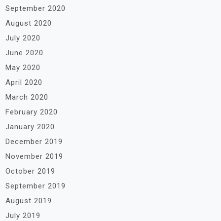
September 2020
August 2020
July 2020
June 2020
May 2020
April 2020
March 2020
February 2020
January 2020
December 2019
November 2019
October 2019
September 2019
August 2019
July 2019