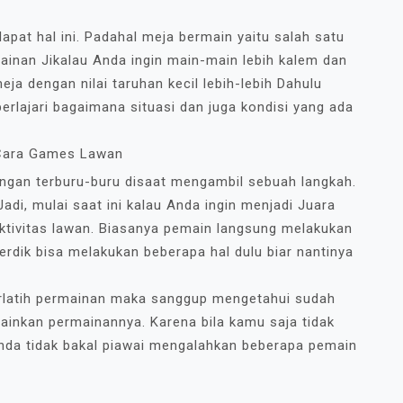
at hal ini. Padahal meja bermain yaitu salah satu
nan Jikalau Anda ingin main-main lebih kalem dan
eja dengan nilai taruhan kecil lebih-lebih Dahulu
erlajari bagaimana situasi dan juga kondisi yang ada
Cara Games Lawan
ngan terburu-buru disaat mengambil sebuah langkah.
adi, mulai saat ini kalau Anda ingin menjadi Juara
ktivitas lawan. Biasanya pemain langsung melakukan
cerdik bisa melakukan beberapa hal dulu biar nantinya
erlatih permainan maka sanggup mengetahui sudah
kan permainannya. Karena bila kamu saja tidak
a tidak bakal piawai mengalahkan beberapa pemain