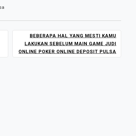
sa
BEBERAPA HAL YANG MESTI KAMU
LAKUKAN SEBELUM MAIN GAME JUDI
ONLINE POKER ONLINE DEPOSIT PULSA