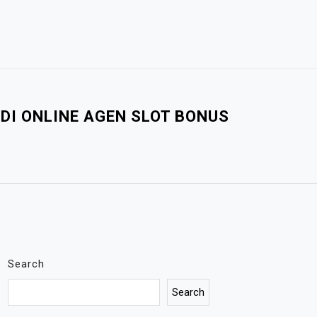
DI ONLINE AGEN SLOT BONUS
Search
Search