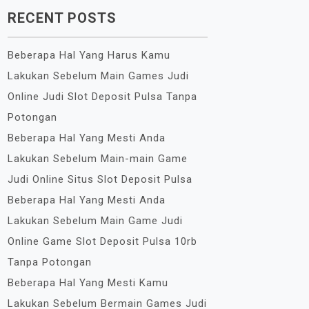
RECENT POSTS
Beberapa Hal Yang Harus Kamu
Lakukan Sebelum Main Games Judi
Online Judi Slot Deposit Pulsa Tanpa
Potongan
Beberapa Hal Yang Mesti Anda
Lakukan Sebelum Main-main Game
Judi Online Situs Slot Deposit Pulsa
Beberapa Hal Yang Mesti Anda
Lakukan Sebelum Main Game Judi
Online Game Slot Deposit Pulsa 10rb
Tanpa Potongan
Beberapa Hal Yang Mesti Kamu
Lakukan Sebelum Bermain Games Judi