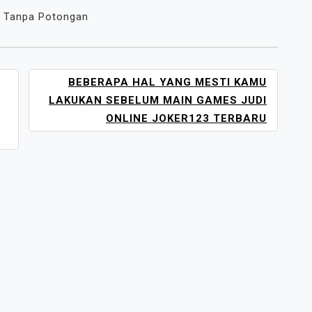
sa Tanpa Potongan
BEBERAPA HAL YANG MESTI KAMU
LAKUKAN SEBELUM MAIN GAMES JUDI
ONLINE JOKER123 TERBARU