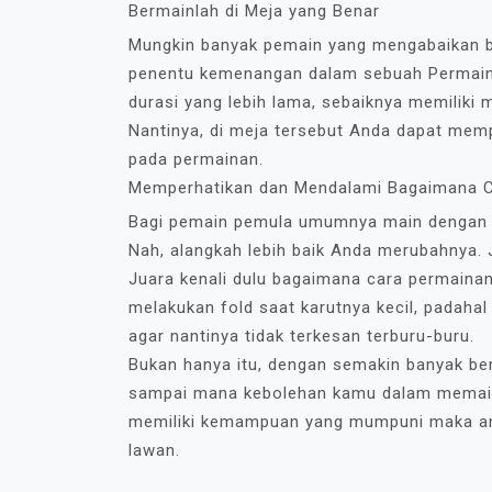
Bermainlah di Meja yang Benar
Mungkin banyak pemain yang mengabaikan bak
penentu kemenangan dalam sebuah Permaina
durasi yang lebih lama, sebaiknya memiliki m
Nantinya, di meja tersebut Anda dapat memp
pada permainan.
Memperhatikan dan Mendalami Bagaimana 
Bagi pemain pemula umumnya main dengan t
Nah, alangkah lebih baik Anda merubahnya. J
Juara kenali dulu bagaimana cara permaina
melakukan fold saat karutnya kecil, padahal
agar nantinya tidak terkesan terburu-buru.
Bukan hanya itu, dengan semakin banyak b
sampai mana kebolehan kamu dalam memaink
memiliki kemampuan yang mumpuni maka and
lawan.