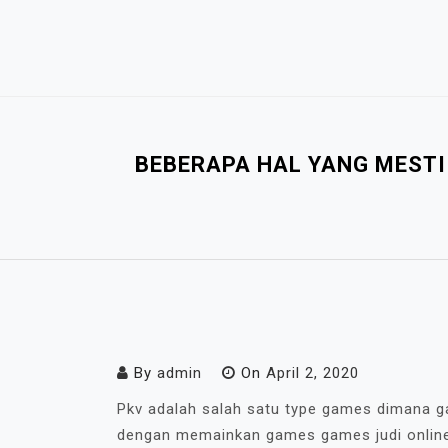
Skip
to
content
BEBERAPA HAL YANG MESTI
By
admin
On
April 2, 2020
Pkv adalah salah satu type games dimana g
dengan memainkan games games judi online 