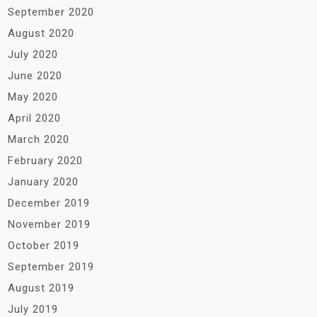
September 2020
August 2020
July 2020
June 2020
May 2020
April 2020
March 2020
February 2020
January 2020
December 2019
November 2019
October 2019
September 2019
August 2019
July 2019