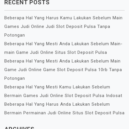
RECENT POSTS
Beberapa Hal Yang Harus Kamu Lakukan Sebelum Main
Games Judi Online Judi Slot Deposit Pulsa Tanpa
Potongan
Beberapa Hal Yang Mesti Anda Lakukan Sebelum Main-
main Game Judi Online Situs Slot Deposit Pulsa
Beberapa Hal Yang Mesti Anda Lakukan Sebelum Main
Game Judi Online Game Slot Deposit Pulsa 10rb Tanpa
Potongan
Beberapa Hal Yang Mesti Kamu Lakukan Sebelum
Bermain Games Judi Online Slot Deposit Pulsa Indosat
Beberapa Hal Yang Harus Anda Lakukan Sebelum
Bermain Permainan Judi Online Situs Slot Deposit Pulsa