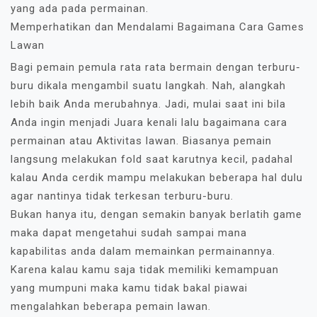
yang ada pada permainan.
Memperhatikan dan Mendalami Bagaimana Cara Games
Lawan
Bagi pemain pemula rata rata bermain dengan terburu-
buru dikala mengambil suatu langkah. Nah, alangkah
lebih baik Anda merubahnya. Jadi, mulai saat ini bila
Anda ingin menjadi Juara kenali lalu bagaimana cara
permainan atau Aktivitas lawan. Biasanya pemain
langsung melakukan fold saat karutnya kecil, padahal
kalau Anda cerdik mampu melakukan beberapa hal dulu
agar nantinya tidak terkesan terburu-buru.
Bukan hanya itu, dengan semakin banyak berlatih game
maka dapat mengetahui sudah sampai mana
kapabilitas anda dalam memainkan permainannya.
Karena kalau kamu saja tidak memiliki kemampuan
yang mumpuni maka kamu tidak bakal piawai
mengalahkan beberapa pemain lawan.