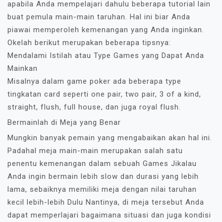
apabila Anda mempelajari dahulu beberapa tutorial lain
buat pemula main-main taruhan. Hal ini biar Anda
piawai memperoleh kemenangan yang Anda inginkan.
Okelah berikut merupakan beberapa tipsnya:
Mendalami Istilah atau Type Games yang Dapat Anda
Mainkan
Misalnya dalam game poker ada beberapa type
tingkatan card seperti one pair, two pair, 3 of a kind,
straight, flush, full house, dan juga royal flush.
Bermainlah di Meja yang Benar
Mungkin banyak pemain yang mengabaikan akan hal ini.
Padahal meja main-main merupakan salah satu
penentu kemenangan dalam sebuah Games Jikalau
Anda ingin bermain lebih slow dan durasi yang lebih
lama, sebaiknya memiliki meja dengan nilai taruhan
kecil lebih-lebih Dulu Nantinya, di meja tersebut Anda
dapat memperlajari bagaimana situasi dan juga kondisi