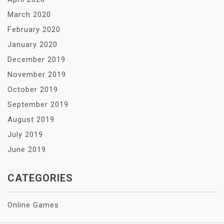
March 2020
February 2020
January 2020
December 2019
November 2019
October 2019
September 2019
August 2019
July 2019
June 2019
CATEGORIES
Online Games