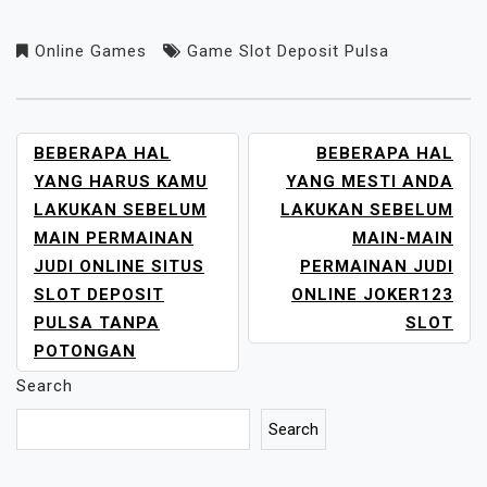
Online Games
Game Slot Deposit Pulsa
POST
BEBERAPA HAL
BEBERAPA HAL
NAVIGATION
YANG HARUS KAMU
YANG MESTI ANDA
LAKUKAN SEBELUM
LAKUKAN SEBELUM
MAIN PERMAINAN
MAIN-MAIN
JUDI ONLINE SITUS
PERMAINAN JUDI
SLOT DEPOSIT
ONLINE JOKER123
PULSA TANPA
SLOT
POTONGAN
Search
Search