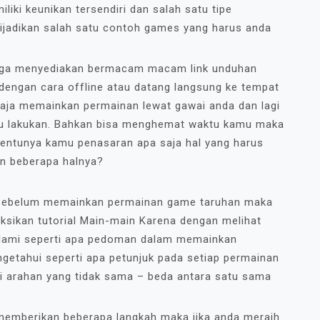
iki keunikan tersendiri dan salah satu tipe
 dijadikan salah satu contoh games yang harus anda
juga menyediakan bermacam macam link unduhan
dengan cara offline atau datang langsung ke tempat
saja memainkan permainan lewat gawai anda dan lagi
amu lakukan. Bahkan bisa menghemat waktu kamu maka
 tentunya kamu penasaran apa saja hal yang harus
n beberapa halnya?
 Sebelum memainkan permainan game taruhan maka
ksikan tutorial Main-main Karena dengan melihat
ami seperti apa pedoman dalam memainkan
getahui seperti apa petunjuk pada setiap permainan
ki arahan yang tidak sama – beda antara satu sama
memberikan beberapa langkah maka jika anda meraih