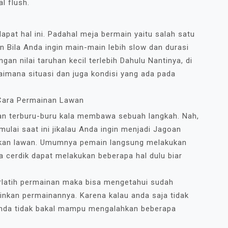
al flush.
at hal ini. Padahal meja bermain yaitu salah satu
Bila Anda ingin main-main lebih slow dan durasi
gan nilai taruhan kecil terlebih Dahulu Nantinya, di
imana situasi dan juga kondisi yang ada pada
ara Permainan Lawan
an terburu-buru kala membawa sebuah langkah. Nah,
mulai saat ini jikalau Anda ingin menjadi Jagoan
akan lawan. Umumnya pemain langsung melakukan
da cerdik dapat melakukan beberapa hal dulu biar
rlatih permainan maka bisa mengetahui sudah
kan permainannya. Karena kalau anda saja tidak
da tidak bakal mampu mengalahkan beberapa