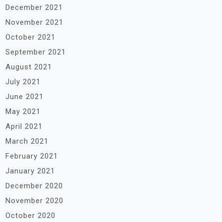
December 2021
November 2021
October 2021
September 2021
August 2021
July 2021
June 2021
May 2021
April 2021
March 2021
February 2021
January 2021
December 2020
November 2020
October 2020