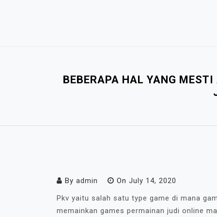
Skip
to
content
BEBERAPA HAL YANG MESTI
By
admin
On
July 14, 2020
Pkv yaitu salah satu type game di mana ga
memainkan games permainan judi online ma