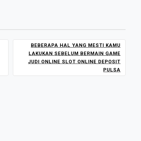
BEBERAPA HAL YANG MESTI KAMU
LAKUKAN SEBELUM BERMAIN GAME
JUDI ONLINE SLOT ONLINE DEPOSIT
PULSA