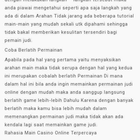
anda piawai mengetahui seperti apa saja langkah yang
ada di dalam Arahan Tidak jarang ada beberapa tutorial
main-main yang mudah sekali utk dipahami sehingga
tidak bakal memberikan kesulitan tersendiri bagi
pemain judi.
Coba Berlatih Permainan
Apabila pada hal yang pertama yaitu menyaksikan
arahan main maka tidak serupa dengan hal yang kedua
ini merupakan cobalah berlatih Permainan Di mana
dalam hal ini bila anda ingin memainkan permainan judi
online dengan mudah maka anda sanggup langsung
berlatih game lebih-lebih Dahulu Karena dengan banyak
berlatih maka kamu bisa lebih mudah dalam
memenangkan permainan judi maka tidak akan ada
kendala lagi saat memainkan game judi.
Rahasia Main Casino Online Terpercaya