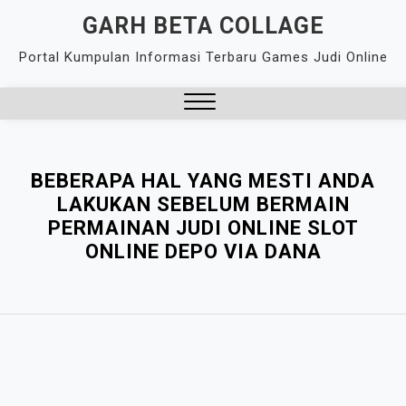
Skip
GARH BETA COLLAGE
to
Portal Kumpulan Informasi Terbaru Games Judi Online
content
Close
Menu
BEBERAPA HAL YANG MESTI ANDA
LAKUKAN SEBELUM BERMAIN
PERMAINAN JUDI ONLINE SLOT
ONLINE DEPO VIA DANA