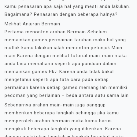
kamu penasaran apa saja hal yang mesti anda lakukan.
Bagaimana? Penasaran dengan beberapa halnya?
Melihat Anjuran Bermain
Pertama menonton arahan Bermain Sebelum
memainkan games permainan taruhan maka hal yang
mutlak kamu lakukan ialah menonton petunjuk Main-
main Karena dengan melihat tutorial main-main maka
anda bisa memahami seperti apa panduan dalam
memainkan games Pkv. Karena anda tidak bakal
mengetahui seperti apa tata cara pada setiap
permainan karena setiap games memang lah memiliki
pedoman yang berlainan – beda antara satu sama lain.
Sebenarnya arahan main-main juga sanggup
memberikan beberapa langkah sehingga jika kamu
memperoleh arahan bermain maka kamu harus
mengikuti beberapa langkah yang diberikan. Karena
dengan melakukan langkah – langkah tersebut maka