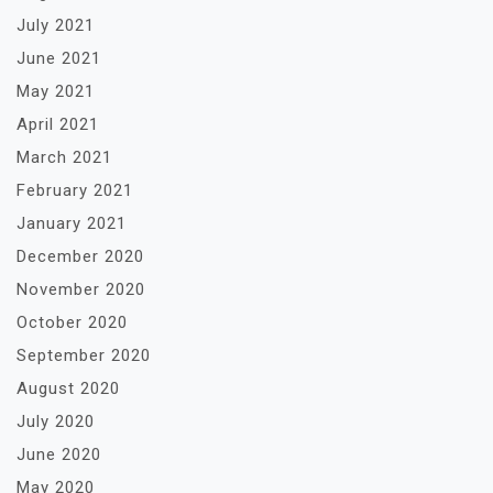
July 2021
June 2021
May 2021
April 2021
March 2021
February 2021
January 2021
December 2020
November 2020
October 2020
September 2020
August 2020
July 2020
June 2020
May 2020