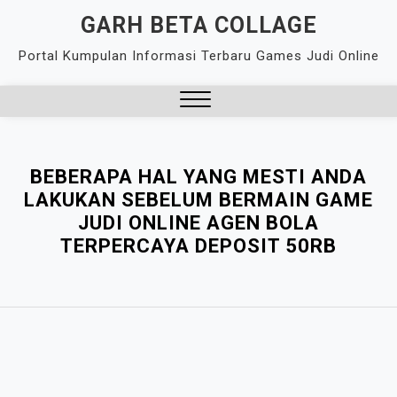
Skip
GARH BETA COLLAGE
to
Portal Kumpulan Informasi Terbaru Games Judi Online
content
Close
Menu
BEBERAPA HAL YANG MESTI ANDA
LAKUKAN SEBELUM BERMAIN GAME
JUDI ONLINE AGEN BOLA
TERPERCAYA DEPOSIT 50RB