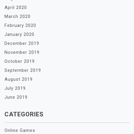
April 2020
March 2020
February 2020
January 2020
December 2019
November 2019
October 2019
September 2019
August 2019
July 2019
June 2019
CATEGORIES
Online Games