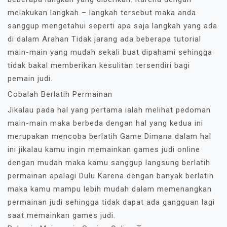
melakukan langkah – langkah tersebut maka anda
sanggup mengetahui seperti apa saja langkah yang ada
di dalam Arahan Tidak jarang ada beberapa tutorial
main-main yang mudah sekali buat dipahami sehingga
tidak bakal memberikan kesulitan tersendiri bagi
pemain judi.
Cobalah Berlatih Permainan
Jikalau pada hal yang pertama ialah melihat pedoman
main-main maka berbeda dengan hal yang kedua ini
merupakan mencoba berlatih Game Dimana dalam hal
ini jikalau kamu ingin memainkan games judi online
dengan mudah maka kamu sanggup langsung berlatih
permainan apalagi Dulu Karena dengan banyak berlatih
maka kamu mampu lebih mudah dalam memenangkan
permainan judi sehingga tidak dapat ada gangguan lagi
saat memainkan games judi.