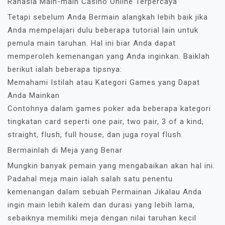
Rahasia Main-main Casino Online Terpercaya
Tetapi sebelum Anda Bermain alangkah lebih baik jika
Anda mempelajari dulu beberapa tutorial lain untuk
pemula main taruhan. Hal ini biar Anda dapat
memperoleh kemenangan yang Anda inginkan. Baiklah
berikut ialah beberapa tipsnya:
Memahami Istilah atau Kategori Games yang Dapat
Anda Mainkan
Contohnya dalam games poker ada beberapa kategori
tingkatan card seperti one pair, two pair, 3 of a kind,
straight, flush, full house, dan juga royal flush.
Bermainlah di Meja yang Benar
Mungkin banyak pemain yang mengabaikan akan hal ini.
Padahal meja main ialah salah satu penentu
kemenangan dalam sebuah Permainan Jikalau Anda
ingin main lebih kalem dan durasi yang lebih lama,
sebaiknya memiliki meja dengan nilai taruhan kecil