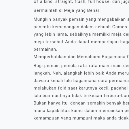
of a kind, straight, flush, full house, dan jug
Bermainlah di Meja yang Benar
Mungkin banyak pemain yang mengabaikan aka
penentu kemenangan dalam sebuah Games Ka
yang lebih lama, sebaiknya memiliki meja deng
meja tersebut Anda dapat memperlajari baga
permainan.
Memperhatikan dan Memahami Bagaimana C
Bagi pemain pemula rata-rata main-main d
langkah. Nah, alangkah lebih baik Anda merub
Jawara kenali lalu bagaimana cara permain
melakukan fold saat karutnya kecil, padaha
lalu biar nantinya tidak terkesan terburu-bur
Bukan hanya itu, dengan semakin banyak b
mana kapabilitas kamu dalam memainkan per
kemampuan yang mumpuni maka anda tidak 