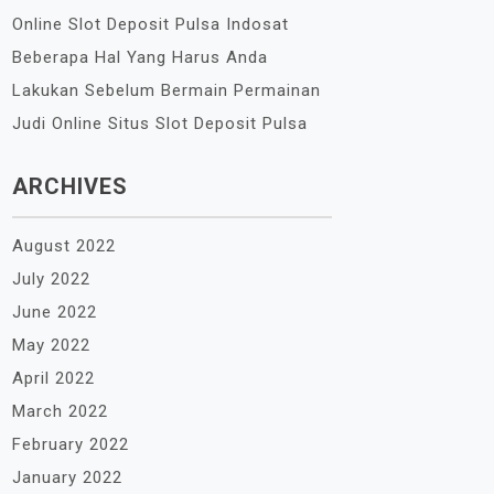
Online Slot Deposit Pulsa Indosat
Beberapa Hal Yang Harus Anda
Lakukan Sebelum Bermain Permainan
Judi Online Situs Slot Deposit Pulsa
ARCHIVES
August 2022
July 2022
June 2022
May 2022
April 2022
March 2022
February 2022
January 2022