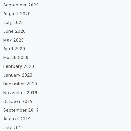
September 2020
August 2020
July 2020
June 2020
May 2020
April 2020
March 2020
February 2020
January 2020
December 2019
November 2019
October 2019
September 2019
August 2019
July 2019