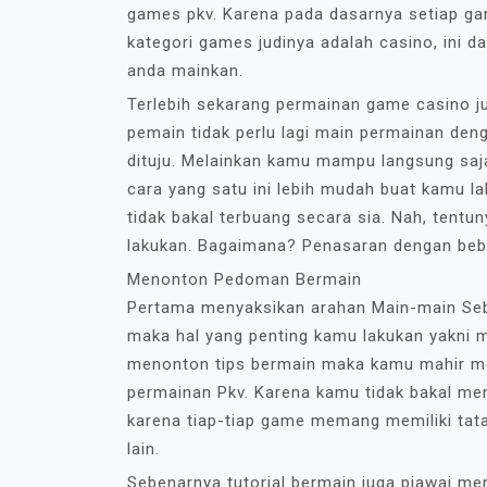
games pkv. Karena pada dasarnya setiap gam
kategori games judinya adalah casino, ini d
anda mainkan.
Terlebih sekarang permainan game casino j
pemain tidak perlu lagi main permainan den
dituju. Melainkan kamu mampu langsung saj
cara yang satu ini lebih mudah buat kamu 
tidak bakal terbuang secara sia. Nah, tent
lakukan. Bagaimana? Penasaran dengan beb
Menonton Pedoman Bermain
Pertama menyaksikan arahan Main-main Se
maka hal yang penting kamu lakukan yakni
menonton tips bermain maka kamu mahir m
permainan Pkv. Karena kamu tidak bakal men
karena tiap-tiap game memang memiliki tat
lain.
Sebenarnya tutorial bermain juga piawai me