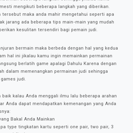
sti mengikuti beberapa langkah yang diberikan.
 tersebut maka anda mahir mengetahui seperti apa
dak jarang ada beberapa tips main-main yang mudah
rikan kesulitan tersendiri bagi pemain judi.
 anjuran bermain maka berbeda dengan hal yang kedua
am hal ini jikalau kamu ingin memainkan permainan
angsung berlatih game apalagi Dahulu Karena dengan
udah dalam memenangkan permainan judi sehingga
 games judi.
 baik kalau Anda menggali ilmu lalu beberapa arahan
i biar Anda dapat mendapatkan kemenangan yang Anda
snya:
yang Bakal Anda Mainkan
 type tingkatan kartu seperti one pair, two pair, 3