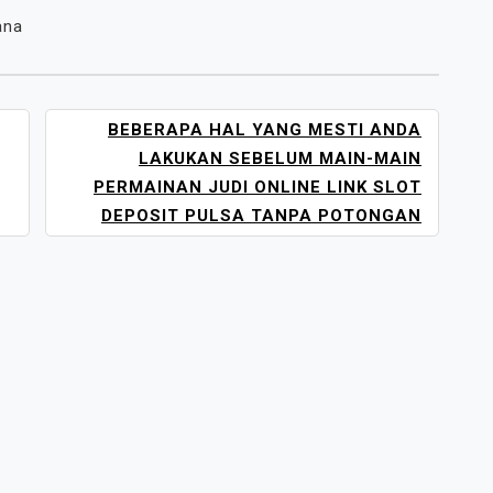
ana
BEBERAPA HAL YANG MESTI ANDA
LAKUKAN SEBELUM MAIN-MAIN
PERMAINAN JUDI ONLINE LINK SLOT
DEPOSIT PULSA TANPA POTONGAN