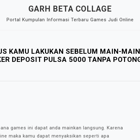
GARH BETA COLLAGE
Portal Kumpulan Informasi Terbaru Games Judi Online
US KAMU LAKUKAN SEBELUM MAIN-MAIN 
KER DEPOSIT PULSA 5000 TANPA POTON
mana games ini dapat anda mainkan langsung. Karena
ine maka kamu dapat menyaksikan seperti apa