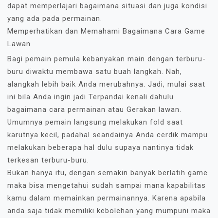
dapat memperlajari bagaimana situasi dan juga kondisi
yang ada pada permainan.
Memperhatikan dan Memahami Bagaimana Cara Game
Lawan
Bagi pemain pemula kebanyakan main dengan terburu-
buru diwaktu membawa satu buah langkah. Nah,
alangkah lebih baik Anda merubahnya. Jadi, mulai saat
ini bila Anda ingin jadi Terpandai kenali dahulu
bagaimana cara permainan atau Gerakan lawan.
Umumnya pemain langsung melakukan fold saat
karutnya kecil, padahal seandainya Anda cerdik mampu
melakukan beberapa hal dulu supaya nantinya tidak
terkesan terburu-buru.
Bukan hanya itu, dengan semakin banyak berlatih game
maka bisa mengetahui sudah sampai mana kapabilitas
kamu dalam memainkan permainannya. Karena apabila
anda saja tidak memiliki kebolehan yang mumpuni maka