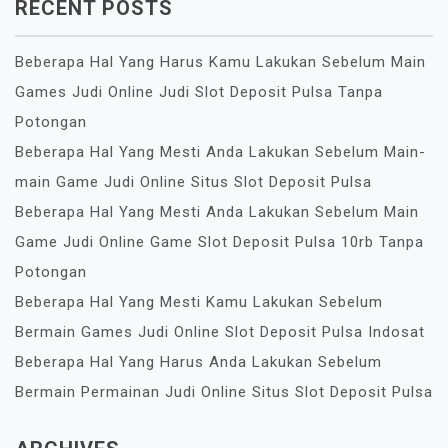
RECENT POSTS
Beberapa Hal Yang Harus Kamu Lakukan Sebelum Main
Games Judi Online Judi Slot Deposit Pulsa Tanpa
Potongan
Beberapa Hal Yang Mesti Anda Lakukan Sebelum Main-
main Game Judi Online Situs Slot Deposit Pulsa
Beberapa Hal Yang Mesti Anda Lakukan Sebelum Main
Game Judi Online Game Slot Deposit Pulsa 10rb Tanpa
Potongan
Beberapa Hal Yang Mesti Kamu Lakukan Sebelum
Bermain Games Judi Online Slot Deposit Pulsa Indosat
Beberapa Hal Yang Harus Anda Lakukan Sebelum
Bermain Permainan Judi Online Situs Slot Deposit Pulsa