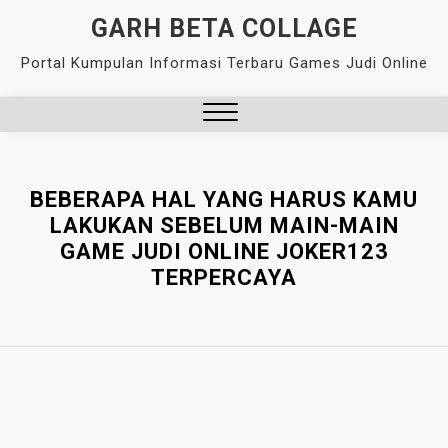
Skip
GARH BETA COLLAGE
to
Portal Kumpulan Informasi Terbaru Games Judi Online
content
Close
Menu
BEBERAPA HAL YANG HARUS KAMU
LAKUKAN SEBELUM MAIN-MAIN
GAME JUDI ONLINE JOKER123
TERPERCAYA