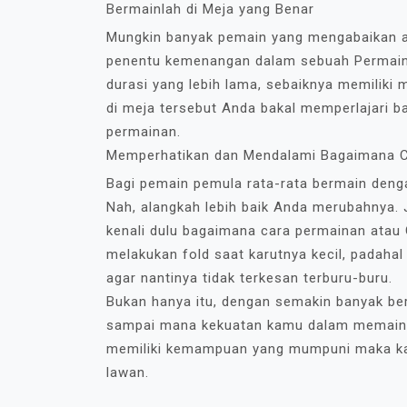
Bermainlah di Meja yang Benar
Mungkin banyak pemain yang mengabaikan aka
penentu kemenangan dalam sebuah Permaina
durasi yang lebih lama, sebaiknya memiliki m
di meja tersebut Anda bakal memperlajari b
permainan.
Memperhatikan dan Mendalami Bagaimana 
Bagi pemain pemula rata-rata bermain deng
Nah, alangkah lebih baik Anda merubahnya. J
kenali dulu bagaimana cara permainan atau
melakukan fold saat karutnya kecil, padahal
agar nantinya tidak terkesan terburu-buru.
Bukan hanya itu, dengan semakin banyak b
sampai mana kekuatan kamu dalam memainka
memiliki kemampuan yang mumpuni maka ka
lawan.