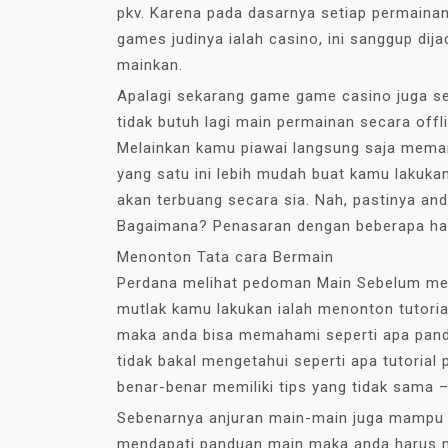
pkv. Karena pada dasarnya setiap permainan 
games judinya ialah casino, ini sanggup di
mainkan.
Apalagi sekarang game game casino juga s
tidak butuh lagi main permainan secara offl
Melainkan kamu piawai langsung saja memai
yang satu ini lebih mudah buat kamu lakuk
akan terbuang secara sia. Nah, pastinya an
Bagaimana? Penasaran dengan beberapa ha
Menonton Tata cara Bermain
Perdana melihat pedoman Main Sebelum me
mutlak kamu lakukan ialah menonton tutoria
maka anda bisa memahami seperti apa pan
tidak bakal mengetahui seperti apa tutorial
benar-benar memiliki tips yang tidak sama –
Sebenarnya anjuran main-main juga mampu 
mendapati panduan main maka anda harus me