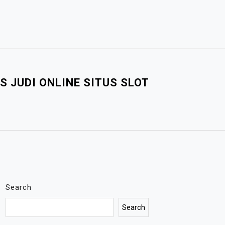
 JUDI ONLINE SITUS SLOT
Search
Search