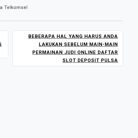
sa Telkomsel
BEBERAPA HAL YANG HARUS ANDA
S
LAKUKAN SEBELUM MAIN-MAIN
PERMAINAN JUDI ONLINE DAFTAR
SLOT DEPOSIT PULSA