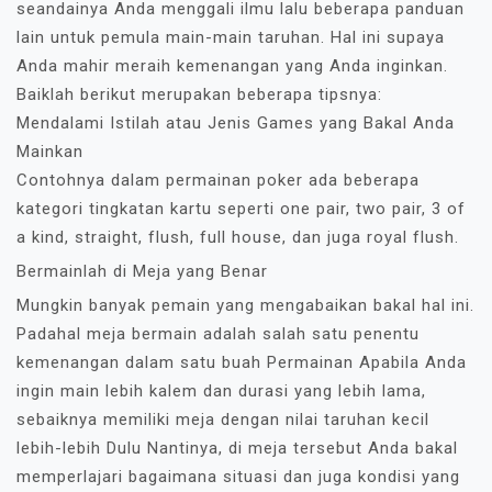
seandainya Anda menggali ilmu lalu beberapa panduan
lain untuk pemula main-main taruhan. Hal ini supaya
Anda mahir meraih kemenangan yang Anda inginkan.
Baiklah berikut merupakan beberapa tipsnya:
Mendalami Istilah atau Jenis Games yang Bakal Anda
Mainkan
Contohnya dalam permainan poker ada beberapa
kategori tingkatan kartu seperti one pair, two pair, 3 of
a kind, straight, flush, full house, dan juga royal flush.
Bermainlah di Meja yang Benar
Mungkin banyak pemain yang mengabaikan bakal hal ini.
Padahal meja bermain adalah salah satu penentu
kemenangan dalam satu buah Permainan Apabila Anda
ingin main lebih kalem dan durasi yang lebih lama,
sebaiknya memiliki meja dengan nilai taruhan kecil
lebih-lebih Dulu Nantinya, di meja tersebut Anda bakal
memperlajari bagaimana situasi dan juga kondisi yang