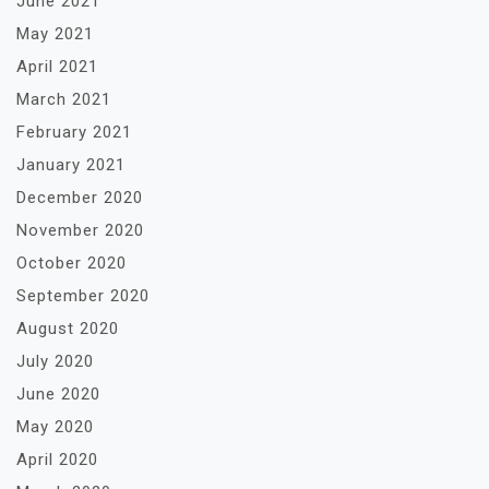
June 2021
May 2021
April 2021
March 2021
February 2021
January 2021
December 2020
November 2020
October 2020
September 2020
August 2020
July 2020
June 2020
May 2020
April 2020