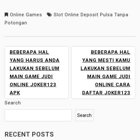
Online Games
Slot Online Deposit Pulsa Tanpa
Potongan
POST
BEBERAPA HAL
BEBERAPA HAL
NAVIGATION
YANG HARUS ANDA
YANG MESTI KAMU
LAKUKAN SEBELUM
LAKUKAN SEBELUM
MAIN GAME JUDI
MAIN GAME JUDI
ONLINE JOKER123
ONLINE CARA
APK
DAFTAR JOKER123
Search
Search
RECENT POSTS