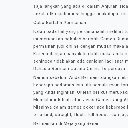
saja langkah yang ada di dalam Anjuran Ti
sekali utk dipahami sehingga tidak dapat me
Coba Berlatih Permainan
Kalau pada hal yang perdana ialah melihat 
ini merupakan cobalah berlatih Games Di ma
permainan judi online dengan mudah maka an
Karena dengan banyak berlatih maka anda 
sehingga tidak akan ada ganjalan lagi saat
Rahasia Bermain Casino Online Terpercaya
Namun sebelum Anda Bermain alangkah lebi
beberapa pedoman lain utk pemula main ta
yang Anda inginkan. Okelah berikut merupak
Mendalami Istilah atau Jenis Games yang 
Misalnya dalam games poker ada beberapa kat
of a kind, straight, flush, full house, dan jug
Bermainlah di Meja yang Benar