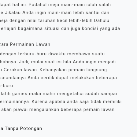
pat hal ini. Padahal meja main-main ialah salah
Jikalau Anda ingin main-main lebih santai dan
eja dengan nilai taruhan kecil lebih-lebih Dahulu
erlajari bagaimana situasi dan juga kondisi yang ada
ara Permainan Lawan
 dengan terburu-buru diwaktu membawa suatu
ahnya. Jadi, mulai saat ini bila Anda ingin menjadi
au Gerakan lawan. Kebanyakan pemain langsung
l seandainya Anda cerdik dapat melakukan beberapa
u-buru.
erlatih games maka mahir mengetahui sudah sampai
ainannya. Karena apabila anda saja tidak memiliki
akan piawai mengalahkan beberapa pemain lawan.
lsa Tanpa Potongan