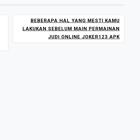
BEBERAPA HAL YANG MESTI KAMU
LAKUKAN SEBELUM MAIN PERMAINAN
JUDI ONLINE JOKER123 APK