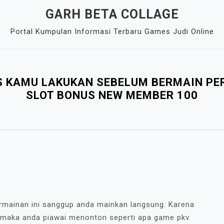
GARH BETA COLLAGE
Portal Kumpulan Informasi Terbaru Games Judi Online
S KAMU LAKUKAN SEBELUM BERMAIN PER
SLOT BONUS NEW MEMBER 100
ermainan ini sanggup anda mainkan langsung. Karena
maka anda piawai menonton seperti apa game pkv.