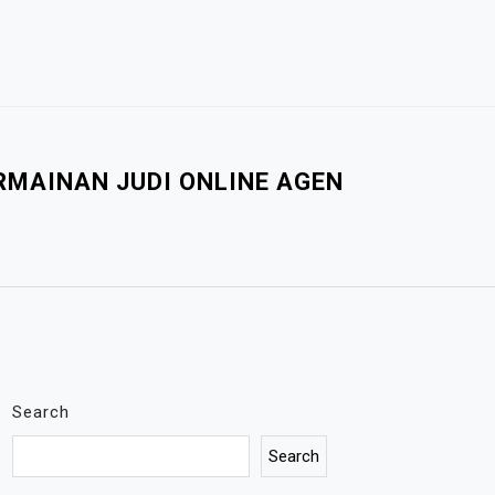
MAINAN JUDI ONLINE AGEN
Search
Search