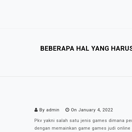
Skip
to
content
BEBERAPA HAL YANG HARU
By
admin
On
January 4, 2022
Pkv yakni salah satu jenis games dimana p
dengan memainkan game games judi online 