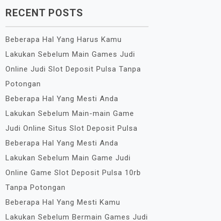
RECENT POSTS
Beberapa Hal Yang Harus Kamu
Lakukan Sebelum Main Games Judi
Online Judi Slot Deposit Pulsa Tanpa
Potongan
Beberapa Hal Yang Mesti Anda
Lakukan Sebelum Main-main Game
Judi Online Situs Slot Deposit Pulsa
Beberapa Hal Yang Mesti Anda
Lakukan Sebelum Main Game Judi
Online Game Slot Deposit Pulsa 10rb
Tanpa Potongan
Beberapa Hal Yang Mesti Kamu
Lakukan Sebelum Bermain Games Judi