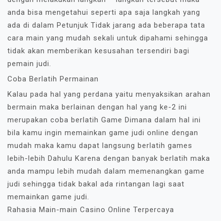
anda bisa mengetahui seperti apa saja langkah yang
ada di dalam Petunjuk Tidak jarang ada beberapa tata
cara main yang mudah sekali untuk dipahami sehingga
tidak akan memberikan kesusahan tersendiri bagi
pemain judi.
Coba Berlatih Permainan
Kalau pada hal yang perdana yaitu menyaksikan arahan
bermain maka berlainan dengan hal yang ke-2 ini
merupakan coba berlatih Game Dimana dalam hal ini
bila kamu ingin memainkan game judi online dengan
mudah maka kamu dapat langsung berlatih games
lebih-lebih Dahulu Karena dengan banyak berlatih maka
anda mampu lebih mudah dalam memenangkan game
judi sehingga tidak bakal ada rintangan lagi saat
memainkan game judi.
Rahasia Main-main Casino Online Terpercaya