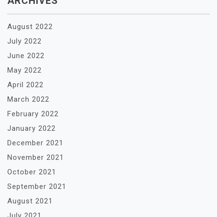
ARCHIVES
August 2022
July 2022
June 2022
May 2022
April 2022
March 2022
February 2022
January 2022
December 2021
November 2021
October 2021
September 2021
August 2021
July 2021