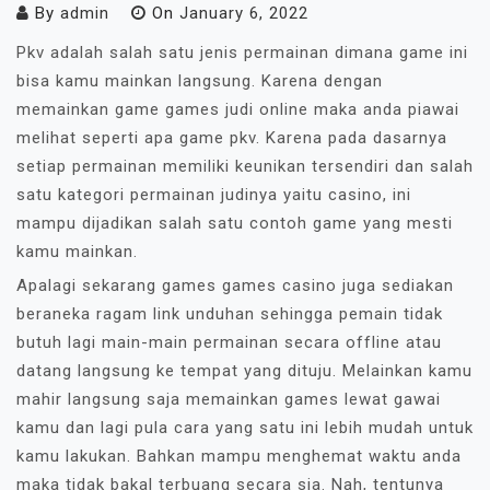
By
admin
On
January 6, 2022
Pkv adalah salah satu jenis permainan dimana game ini
bisa kamu mainkan langsung. Karena dengan
memainkan game games judi online maka anda piawai
melihat seperti apa game pkv. Karena pada dasarnya
setiap permainan memiliki keunikan tersendiri dan salah
satu kategori permainan judinya yaitu casino, ini
mampu dijadikan salah satu contoh game yang mesti
kamu mainkan.
Apalagi sekarang games games casino juga sediakan
beraneka ragam link unduhan sehingga pemain tidak
butuh lagi main-main permainan secara offline atau
datang langsung ke tempat yang dituju. Melainkan kamu
mahir langsung saja memainkan games lewat gawai
kamu dan lagi pula cara yang satu ini lebih mudah untuk
kamu lakukan. Bahkan mampu menghemat waktu anda
maka tidak bakal terbuang secara sia. Nah, tentunya