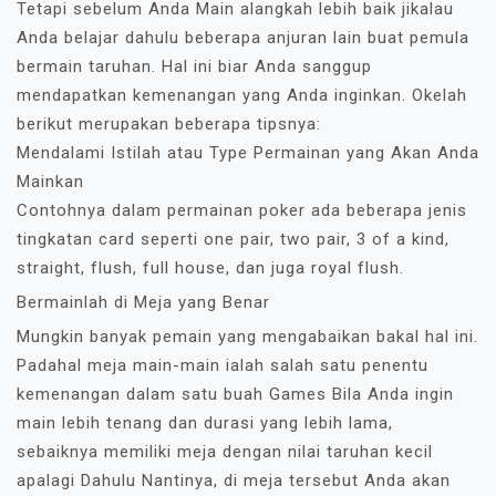
Tetapi sebelum Anda Main alangkah lebih baik jikalau
Anda belajar dahulu beberapa anjuran lain buat pemula
bermain taruhan. Hal ini biar Anda sanggup
mendapatkan kemenangan yang Anda inginkan. Okelah
berikut merupakan beberapa tipsnya:
Mendalami Istilah atau Type Permainan yang Akan Anda
Mainkan
Contohnya dalam permainan poker ada beberapa jenis
tingkatan card seperti one pair, two pair, 3 of a kind,
straight, flush, full house, dan juga royal flush.
Bermainlah di Meja yang Benar
Mungkin banyak pemain yang mengabaikan bakal hal ini.
Padahal meja main-main ialah salah satu penentu
kemenangan dalam satu buah Games Bila Anda ingin
main lebih tenang dan durasi yang lebih lama,
sebaiknya memiliki meja dengan nilai taruhan kecil
apalagi Dahulu Nantinya, di meja tersebut Anda akan