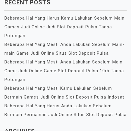
RECENT POSTS
Beberapa Hal Yang Harus Kamu Lakukan Sebelum Main
Games Judi Online Judi Slot Deposit Pulsa Tanpa
Potongan
Beberapa Hal Yang Mesti Anda Lakukan Sebelum Main-
main Game Judi Online Situs Slot Deposit Pulsa
Beberapa Hal Yang Mesti Anda Lakukan Sebelum Main
Game Judi Online Game Slot Deposit Pulsa 10rb Tanpa
Potongan
Beberapa Hal Yang Mesti Kamu Lakukan Sebelum
Bermain Games Judi Online Slot Deposit Pulsa Indosat
Beberapa Hal Yang Harus Anda Lakukan Sebelum
Bermain Permainan Judi Online Situs Slot Deposit Pulsa