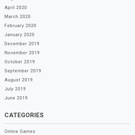
April 2020
March 2020
February 2020
January 2020
December 2019
November 2019
October 2019
September 2019
August 2019
July 2019
June 2019
CATEGORIES
Online Games