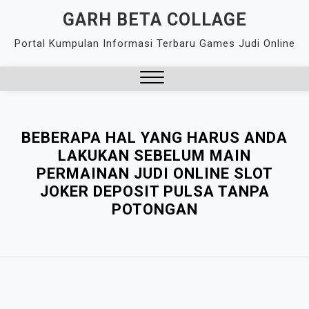
Skip
GARH BETA COLLAGE
to
Portal Kumpulan Informasi Terbaru Games Judi Online
content
Close
Menu
BEBERAPA HAL YANG HARUS ANDA
LAKUKAN SEBELUM MAIN
PERMAINAN JUDI ONLINE SLOT
JOKER DEPOSIT PULSA TANPA
POTONGAN