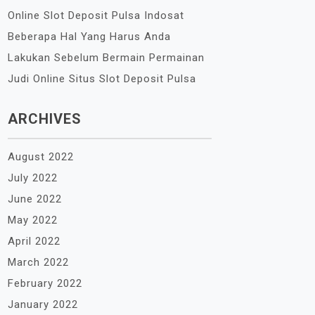
Online Slot Deposit Pulsa Indosat
Beberapa Hal Yang Harus Anda
Lakukan Sebelum Bermain Permainan
Judi Online Situs Slot Deposit Pulsa
ARCHIVES
August 2022
July 2022
June 2022
May 2022
April 2022
March 2022
February 2022
January 2022