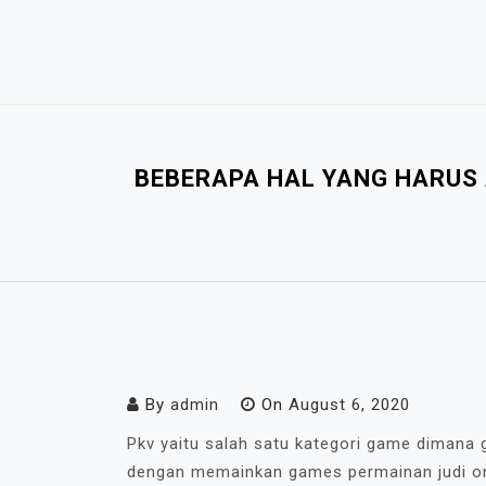
Skip
to
content
BEBERAPA HAL YANG HARUS 
By
admin
On
August 6, 2020
Pkv yaitu salah satu kategori game dimana
dengan memainkan games permainan judi on