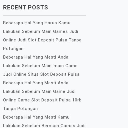
RECENT POSTS
Beberapa Hal Yang Harus Kamu
Lakukan Sebelum Main Games Judi
Online Judi Slot Deposit Pulsa Tanpa
Potongan
Beberapa Hal Yang Mesti Anda
Lakukan Sebelum Main-main Game
Judi Online Situs Slot Deposit Pulsa
Beberapa Hal Yang Mesti Anda
Lakukan Sebelum Main Game Judi
Online Game Slot Deposit Pulsa 10rb
Tanpa Potongan
Beberapa Hal Yang Mesti Kamu
Lakukan Sebelum Bermain Games Judi