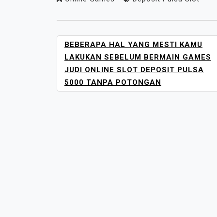
POST
BEBERAPA HAL YANG MESTI KAMU
NAVIGATION
LAKUKAN SEBELUM BERMAIN GAMES
JUDI ONLINE SLOT DEPOSIT PULSA
5000 TANPA POTONGAN