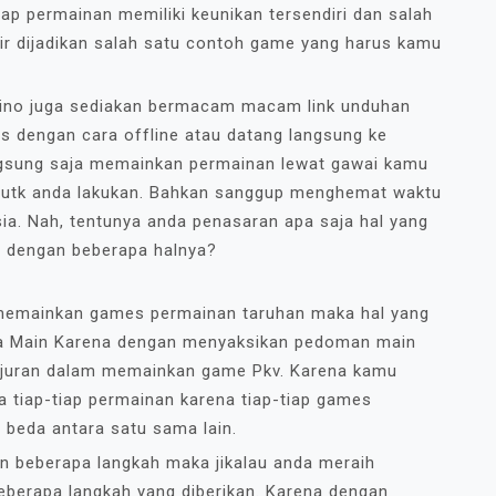
ap permainan memiliki keunikan tersendiri dan salah
hir dijadikan salah satu contoh game yang harus kamu
sino juga sediakan bermacam macam link unduhan
s dengan cara offline atau datang langsung ke
angsung saja memainkan permainan lewat gawai kamu
ah utk anda lakukan. Bahkan sanggup menghemat waktu
sia. Nah, tentunya anda penasaran apa saja hal yang
 dengan beberapa halnya?
 memainkan games permainan taruhan maka hal yang
ara Main Karena dengan menyaksikan pedoman main
juran dalam memainkan game Pkv. Karena kamu
a tiap-tiap permainan karena tiap-tiap games
beda antara satu sama lain.
n beberapa langkah maka jikalau anda meraih
berapa langkah yang diberikan. Karena dengan