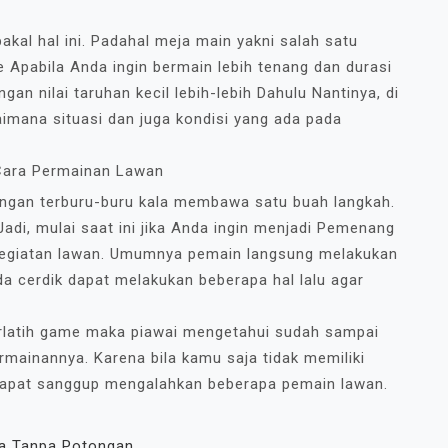
al hal ini. Padahal meja main yakni salah satu
pabila Anda ingin bermain lebih tenang dan durasi
gan nilai taruhan kecil lebih-lebih Dahulu Nantinya, di
imana situasi dan juga kondisi yang ada pada
Cara Permainan Lawan
ngan terburu-buru kala membawa satu buah langkah.
adi, mulai saat ini jika Anda ingin menjadi Pemenang
Kegiatan lawan. Umumnya pemain langsung melakukan
nda cerdik dapat melakukan beberapa hal lalu agar
rlatih game maka piawai mengetahui sudah sampai
ainannya. Karena bila kamu saja tidak memiliki
apat sanggup mengalahkan beberapa pemain lawan.
sa Tanpa Potongan