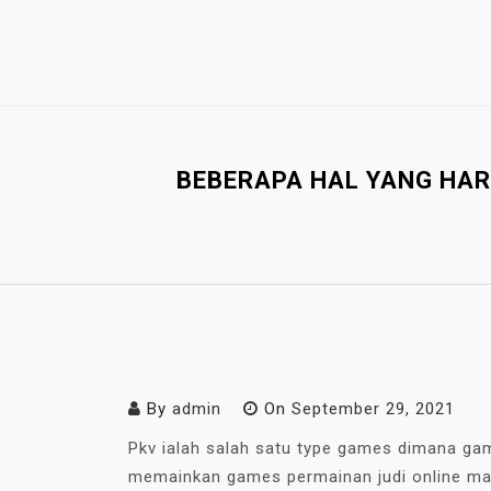
Skip
to
content
BEBERAPA HAL YANG HAR
By
admin
On
September 29, 2021
Pkv ialah salah satu type games dimana ga
memainkan games permainan judi online mak