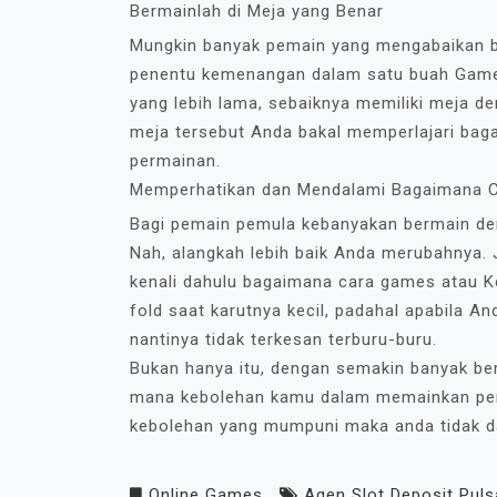
Bermainlah di Meja yang Benar
Mungkin banyak pemain yang mengabaikan bak
penentu kemenangan dalam satu buah Game A
yang lebih lama, sebaiknya memiliki meja den
meja tersebut Anda bakal memperlajari baga
permainan.
Memperhatikan dan Mendalami Bagaimana 
Bagi pemain pemula kebanyakan bermain de
Nah, alangkah lebih baik Anda merubahnya. J
kenali dahulu bagaimana cara games atau 
fold saat karutnya kecil, padahal apabila A
nantinya tidak terkesan terburu-buru.
Bukan hanya itu, dengan semakin banyak be
mana kebolehan kamu dalam memainkan perm
kebolehan yang mumpuni maka anda tidak d
Online Games
Agen Slot Deposit Pul