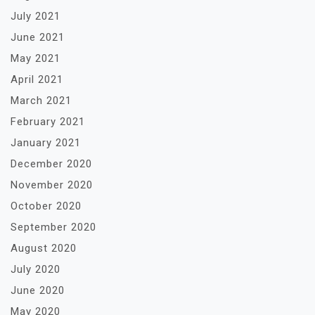
July 2021
June 2021
May 2021
April 2021
March 2021
February 2021
January 2021
December 2020
November 2020
October 2020
September 2020
August 2020
July 2020
June 2020
May 2020