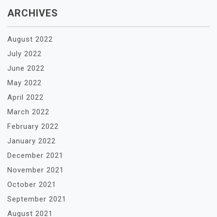
ARCHIVES
August 2022
July 2022
June 2022
May 2022
April 2022
March 2022
February 2022
January 2022
December 2021
November 2021
October 2021
September 2021
August 2021