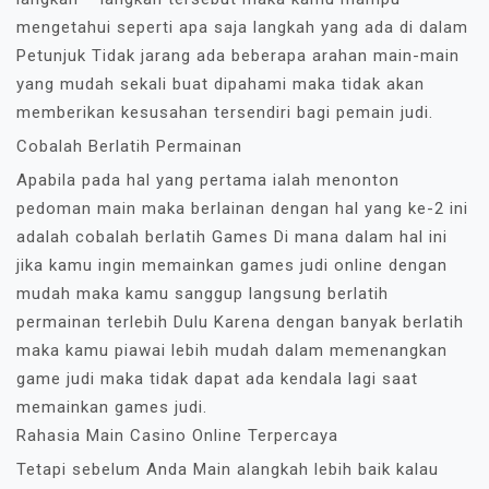
mengetahui seperti apa saja langkah yang ada di dalam
Petunjuk Tidak jarang ada beberapa arahan main-main
yang mudah sekali buat dipahami maka tidak akan
memberikan kesusahan tersendiri bagi pemain judi.
Cobalah Berlatih Permainan
Apabila pada hal yang pertama ialah menonton
pedoman main maka berlainan dengan hal yang ke-2 ini
adalah cobalah berlatih Games Di mana dalam hal ini
jika kamu ingin memainkan games judi online dengan
mudah maka kamu sanggup langsung berlatih
permainan terlebih Dulu Karena dengan banyak berlatih
maka kamu piawai lebih mudah dalam memenangkan
game judi maka tidak dapat ada kendala lagi saat
memainkan games judi.
Rahasia Main Casino Online Terpercaya
Tetapi sebelum Anda Main alangkah lebih baik kalau