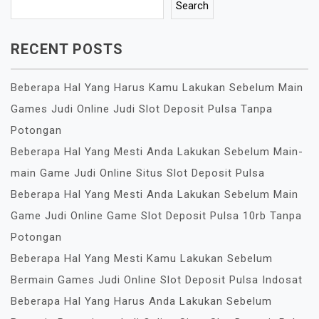
Search
RECENT POSTS
Beberapa Hal Yang Harus Kamu Lakukan Sebelum Main
Games Judi Online Judi Slot Deposit Pulsa Tanpa
Potongan
Beberapa Hal Yang Mesti Anda Lakukan Sebelum Main-
main Game Judi Online Situs Slot Deposit Pulsa
Beberapa Hal Yang Mesti Anda Lakukan Sebelum Main
Game Judi Online Game Slot Deposit Pulsa 10rb Tanpa
Potongan
Beberapa Hal Yang Mesti Kamu Lakukan Sebelum
Bermain Games Judi Online Slot Deposit Pulsa Indosat
Beberapa Hal Yang Harus Anda Lakukan Sebelum