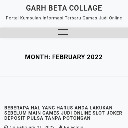
Skip
GARH BETA COLLAGE
to
Portal Kumpulan Informasi Terbaru Games Judi Online
content
Close
Menu
MONTH:
FEBRUARY 2022
BEBERAPA HAL YANG HARUS ANDA LAKUKAN
SEBELUM MAIN GAMES JUDI ONLINE SLOT JOKER
DEPOSIT PULSA TANPA POTONGAN
On
February 21, 2022
By
admin